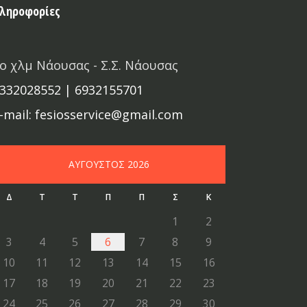
ληροφορίες
ο χλμ Νάουσας - Σ.Σ. Νάουσας
332028552 | 6932155701
-mail: fesiosservice@gmail.com
ΑΎΓΟΥΣΤΟΣ
2026
Δ
Τ
Τ
Π
Π
Σ
Κ
1
2
3
4
5
6
7
8
9
10
11
12
13
14
15
16
17
18
19
20
21
22
23
24
25
26
27
28
29
30