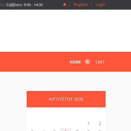
Register
Login
-Sn:
Σάββατο: 9:00 - 14:00
HOME
CART
ΑΎΓΟΥΣΤΟΣ
2026
Δ
Τ
Τ
Π
Π
Σ
Κ
1
2