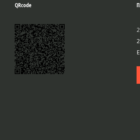
QRcode
Π
2
2
E