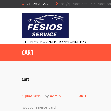
2332028552
2ο χλμ Νάουσας - Σ.Σ. Νάουσα
ΕΞΕΙΔΙΚΕΥΜΕΝΟ ΣΥΝΕΡΓΕΙΟ ΑΥΤΟΚΙΝΗΤΩΝ
CART
Cart
1 June 2015
by
admin
1
[woocommerce_cart]