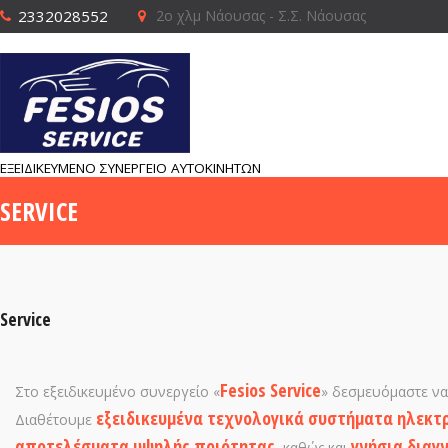
2332028552
2ο χλμ Νάουσας - Σ.Σ. Νάουσας
ΕΞΕΙΔΙΚΕΥΜΕΝΟ ΣΥΝΕΡΓΕΙΟ ΑΥΤΟΚΙΝΗΤΩΝ
SERVICE
Service
Fesios Service
Στο εξειδικευμένο συνεργείο «
» δεσμευόμαστε να
εξειδικευμένα τεχνολογικά συστήματα ηλεκτρ
Διαθέτουμε
αποτελέσματα υψηλής ποιότητας
γνήσια διαγ
, καθώς και