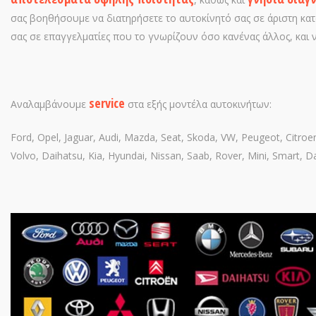
σας βοηθήσουμε να διατηρήσετε το αυτοκίνητό σας σε άριστη κα
σας σε επαγγελματίες που το γνωρίζουν όσο κανένας άλλος, και ν
service
Αναλαμβάνουμε
στα εξής μοντέλα αυτοκινήτων:
Ford, Opel, Jaguar, Audi, Mazda, Seat, Skoda, VW, Peugeot, Citroe
Volvo, Daihatsu, Kia, Hyundai, Nissan, Saab, Rover, Mini, Smart, 